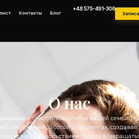
+48 575-491-306
лист
Контакты
Блог
Записа
О нас
здоровая и счастливая улыбка вашей семьи. 
й с искренней заботой о пациентах, создавая 
оторую вы с удовольствием будете возвращатьс