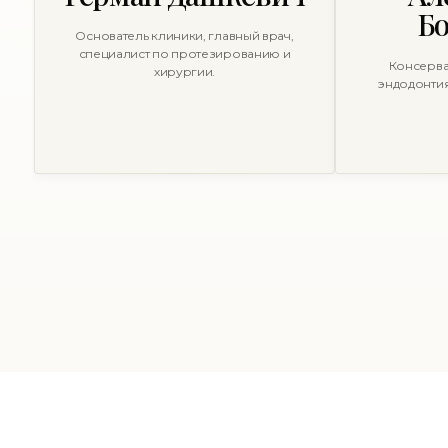
Бо
Основатель клиники, главный врач,
специалист по протезированию и
Консерва
хирургии.
эндодонтия