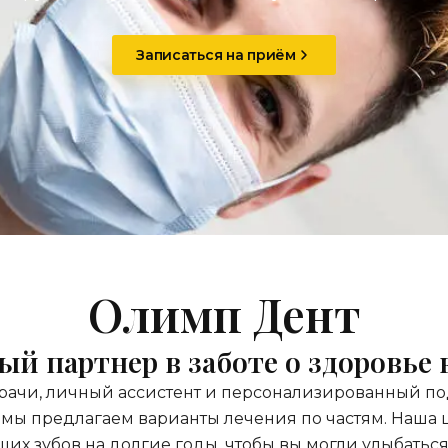
Записаться на приём
Олимп Дент
й партнер в заботе о здоровье 
ачи, личный ассистент и персонализированный подх
мы предлагаем варианты лечения по частям. Наша це
х зубов на долгие годы, чтобы вы могли улыбаться